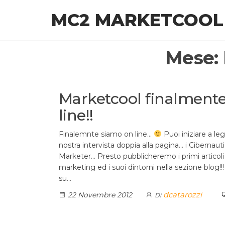
Salta
MC2 MARKETCOOL
al
contenuto
Mese:
Marketcool finalment
line!!
Finalemnte siamo on line…
Puoi iniziare a le
nostra intervista doppia alla pagina… i Cibernauti
Marketer… Presto pubblicheremo i primi articoli
marketing ed i suoi dintorni nella sezione blog!
su…
dcatarozzi
22 Novembre 2012
Di