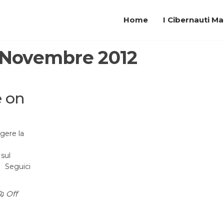
Home
I Cibernauti M
Novembre 2012
e on
ggere la
 sul
!! Seguici
Off