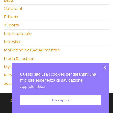
Blog
Collateral
Editoria
eSports
Internazionale
Interviste
Marketing per AgriAlimentari
Moda & Fashion
x
MysteryCool
Questo sito usa i cookies per garantirti una
Pubblicità e Promozione
migliore esperienza di navigazione.
Social media marketing
Approfondisci
Cookie Law
I Cibernauti Marketer
Il Contatto
Ho capito
Pagina di esempio